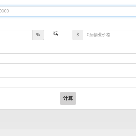
或
%
$